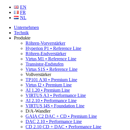
EN
FR
NL
Unternehmen
Technik
Produkte
Röhren-Vorverstärker
Hyperion P1 • Reference Line
Röhren-Endverstärker
Virtus M1 • Reference Line
Transistor-Endstufen
Virtus S1S • Reference Line
Vollverstärker
TP101 A30 • Premium Line
Virtus I2 • Premium Line
AI 1.20 • Premium Line
VIRTUS A3 • Performance Line
AI 2.10 • Performance Line
VIRTUS I4S • Foundation Line
D/A-Wandler
GAIA C2 DAC + CD • Premium Line
DAC 2.10 • Performance Line
CD 2.10 CD + DAC • Performance Line