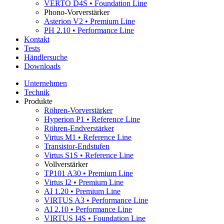
VERTO D4S • Foundation Line
Phono-Vorverstärker
Asterion V2 • Premium Line
PH 2.10 • Performance Line
Kontakt
Tests
Händlersuche
Downloads
Unternehmen
Technik
Produkte
Röhren-Vorverstärker
Hyperion P1 • Reference Line
Röhren-Endverstärker
Virtus M1 • Reference Line
Transistor-Endstufen
Virtus S1S • Reference Line
Vollverstärker
TP101 A30 • Premium Line
Virtus I2 • Premium Line
AI 1.20 • Premium Line
VIRTUS A3 • Performance Line
AI 2.10 • Performance Line
VIRTUS I4S • Foundation Line