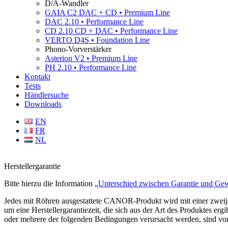
D/A-Wandler
GAIA C2 DAC + CD • Premium Line
DAC 2.10 • Performance Line
CD 2.10 CD + DAC • Performance Line
VERTO D4S • Foundation Line
Phono-Vorverstärker
Asterion V2 • Premium Line
PH 2.10 • Performance Line
Kontakt
Tests
Händlersuche
Downloads
EN
FR
NL
Herstellergarantie
Bitte hierzu die Information „
Unterschied zwischen Garantie und Gew
Jedes mit Röhren ausgestattete CANOR-Produkt wird mit einer zweijäh
um eine Herstellergarantiezeit, die sich aus der Art des Produktes ergi
oder mehrere der folgenden Bedingungen verursacht werden, sind von