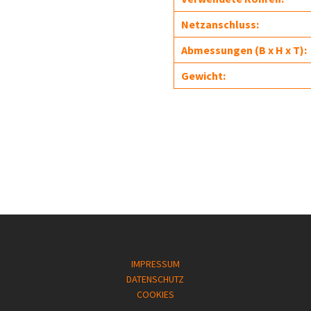
Netzanschluss:
Abmessungen (B x H x T):
Gewicht:
IMPRESSUM
DATENSCHUTZ
COOKIES