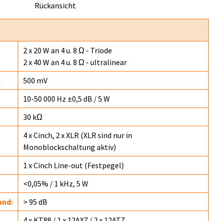
Rückansicht
2 x 20 W an 4 u. 8 Ω - Triode
2 x 40 W an 4 u. 8 Ω - ultralinear
:
500 mV
10-50 000 Hz ±0,5 dB / 5 W
30 kΩ
4 x Cinch, 2 x XLR (XLR sind nur in
Monoblockschaltung aktiv)
1 x Cinch Line-out (Festpegel)
<0,05% / 1 kHz, 5 W
and:
> 95 dB
4 x KT88 / 1 x 12AX7 / 2 x 12AT7