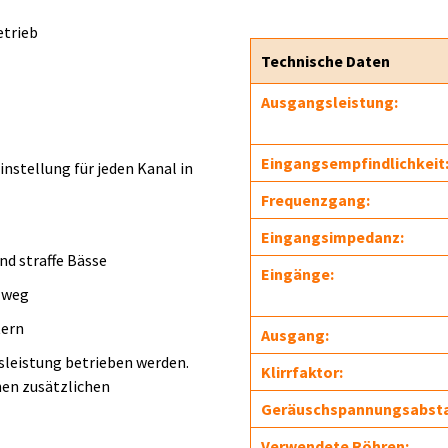
etrieb
Technische Daten
Ausgangsleistung:
Eingangsempfindlichkeit
nstellung für jeden Kanal in
Frequenzgang:
Eingangsimpedanz:
nd straffe Bässe
Eingänge:
lweg
tern
Ausgang:
leistung betrieben werden.
Klirrfaktor:
nen zusätzlichen
Geräuschspannungsabst
Verwendete Röhren: