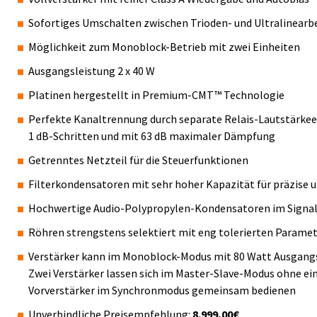
Sofortiges Umschalten zwischen Trioden- und Ultralinearb
Möglichkeit zum Monoblock-Betrieb mit zwei Einheiten
Ausgangsleistung 2 x 40 W
Platinen hergestellt in Premium-CMT™ Technologie
Perfekte Kanaltrennung durch separate Relais-Lautstärkeei
1 dB-Schritten und mit 63 dB maximaler Dämpfung
Getrenntes Netzteil für die Steuerfunktionen
Filterkondensatoren mit sehr hoher Kapazität für präzise u
Hochwertige Audio-Polypropylen-Kondensatoren im Signa
Röhren strengstens selektiert mit eng tolerierten Parame
Verstärker kann im Monoblock-Modus mit 80 Watt Ausgangs
Zwei Verstärker lassen sich im Master-Slave-Modus ohne ei
Vorverstärker im Synchronmodus gemeinsam bedienen
Unverbindliche Preisempfehlung:
8.999,00€