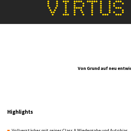
VIRTUS
Von Grund auf neu entwi
Highlights
Vollverstärker mit reiner Class A Wiedergabe und Autobias