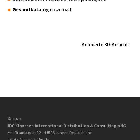
Gesamtkatalog
download
Animierte 3D-Ansicht
© 2026
IDC Klaassen International Distribution & Consulting oHG
Am Brambusch 22 · 44536 Lünen · Deutschland
info(at)canor-audio.de