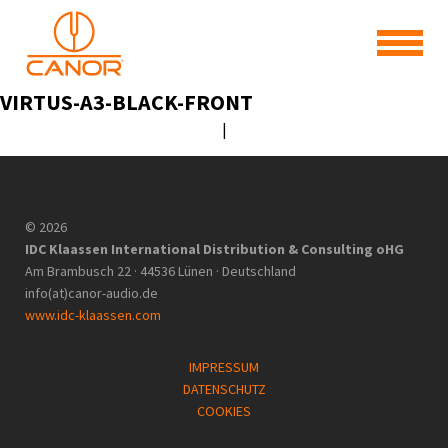
VIRTUS-A3-BLACK-FRONT
|
© 2026
IDC Klaassen International Distribution & Consulting oHG
Am Brambusch 22 · 44536 Lünen · Deutschland
info(at)canor-audio.de
www.idc-klaassen.com
IMPRESSUM
DATENSCHUTZ
COOKIES