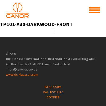
TP101-A30-DARKWOOD-FRONT
|
© 2026
IDC Klaassen International Distribution & Consulting oHG
Am Brambusch 22 · 44536 Lünen · Deutschland
info(at)canor-audio.de
www.idc-klaassen.com
IMPRESSUM
DATENSCHUTZ
COOKIES