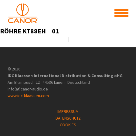
RÖHRE KT88EH _ 01
|
© 2026
IDC Klaassen International Distribution & Consulting oHG
Am Brambusch 22 · 44536 Lünen · Deutschland
info(at)canor-audio.de
www.idc-klaassen.com
IMPRESSUM
DATENSCHUTZ
COOKIES