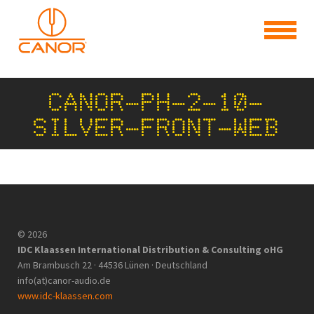
CANOR-PH-2-10-
SILVER-FRONT-WEB
© 2026
IDC Klaassen International Distribution & Consulting oHG
Am Brambusch 22 · 44536 Lünen · Deutschland
info(at)canor-audio.de
www.idc-klaassen.com