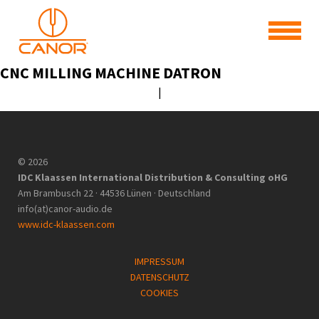
CNC MILLING MACHINE DATRON
|
© 2026
IDC Klaassen International Distribution & Consulting oHG
Am Brambusch 22 · 44536 Lünen · Deutschland
info(at)canor-audio.de
www.idc-klaassen.com
IMPRESSUM
DATENSCHUTZ
COOKIES