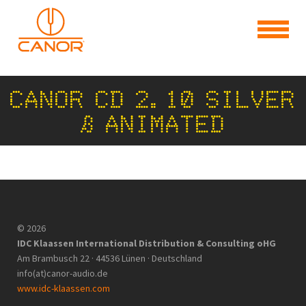
CANOR CD 2.10 SILVER
– ANIMATED
© 2026
IDC Klaassen International Distribution & Consulting oHG
Am Brambusch 22 · 44536 Lünen · Deutschland
info(at)canor-audio.de
www.idc-klaassen.com