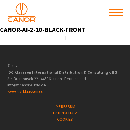
CANOR-AI-2-10-BLACK-FRONT
|
© 2026
IDC Klaassen International Distribution & Consulting oHG
Am Brambusch 22 · 44536 Lünen · Deutschland
info(at)canor-audio.de
www.idc-klaassen.com
IMPRESSUM
DATENSCHUTZ
COOKIES