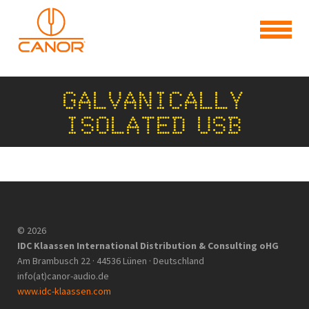
GALVANICALLY
ISOLATED USB
© 2026
IDC Klaassen International Distribution & Consulting oHG
Am Brambusch 22 · 44536 Lünen · Deutschland
info(at)canor-audio.de
www.idc-klaassen.com