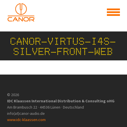
CANOR-VIRTUS-I4S-
SILVER-FRONT-WEB
© 2026
IDC Klaassen International Distribution & Consulting oHG
Am Brambusch 22 · 44536 Lünen · Deutschland
info(at)canor-audio.de
www.idc-klaassen.com