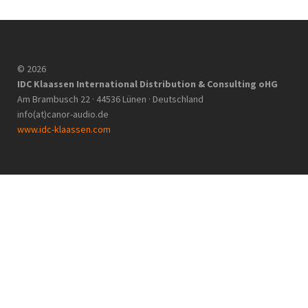
© 2026
IDC Klaassen International Distribution & Consulting oHG
Am Brambusch 22 · 44536 Lünen · Deutschland
info(at)canor-audio.de
www.idc-klaassen.com