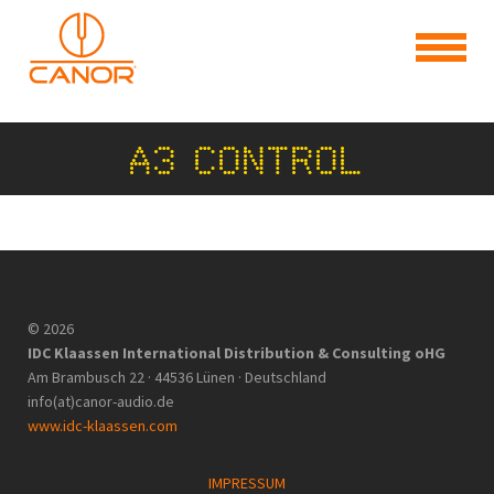
A3 CONTROL
© 2026
IDC Klaassen International Distribution & Consulting oHG
Am Brambusch 22 · 44536 Lünen · Deutschland
info(at)canor-audio.de
www.idc-klaassen.com
IMPRESSUM