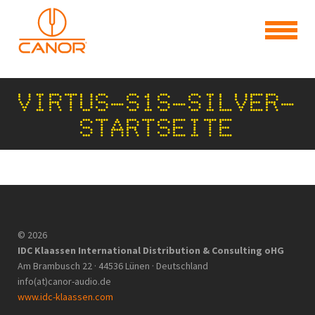
VIRTUS-S1S-SILVER-
STARTSEITE
© 2026
IDC Klaassen International Distribution & Consulting oHG
Am Brambusch 22 · 44536 Lünen · Deutschland
info(at)canor-audio.de
www.idc-klaassen.com