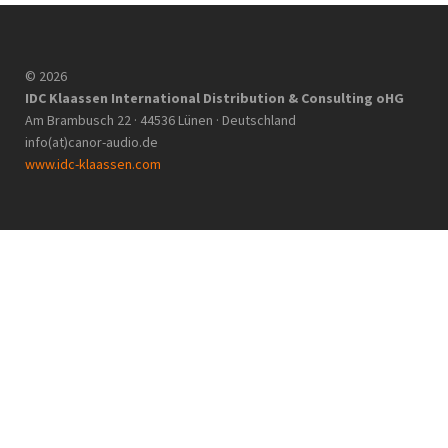
© 2026
IDC Klaassen International Distribution & Consulting oHG
Am Brambusch 22 · 44536 Lünen · Deutschland
info(at)canor-audio.de
www.idc-klaassen.com