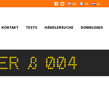
EN
FR
NL
KONTAKT
TESTS
HÄNDLERSUCHE
DOWNLOADS
ER – 004