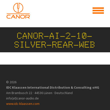
CANOR-AI-2-10-
SILVER-REAR-WEB
© 2026
IDC Klaassen International Distribution & Consulting oHG
Am Brambusch 22 · 44536 Lünen · Deutschland
info(at)canor-audio.de
www.idc-klaassen.com