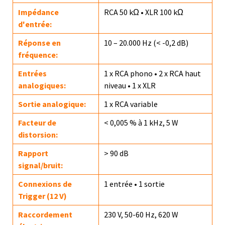
Impédance
RCA 50 kΩ • XLR 100 kΩ
d'entrée:
Réponse en
10 – 20.000 Hz (< -0,2 dB)
fréquence:
Entrées
1 x RCA phono • 2 x RCA haut
analogiques:
niveau • 1 x XLR
Sortie analogique:
1 x RCA variable
Facteur de
< 0,005 % à 1 kHz, 5 W
distorsion:
Rapport
> 90 dB
signal/bruit:
Connexions de
1 entrée • 1 sortie
Trigger (12 V)
Raccordement
230 V, 50-60 Hz, 620 W