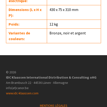
électrique:
Dimensions (L x H x
430 x 75 x 310 mm
P):
Poids:
12 kg
Variantes de
Bronze, noir et argent
couleurs:
© 2026
IDC Klaassen International Distribution & Consulting oHG
Am Brambusch 22 · 44536 Lünen · Allemagne
info(at)canor.be
www.idc-klaassen.com
MENTIONS LÉGALES