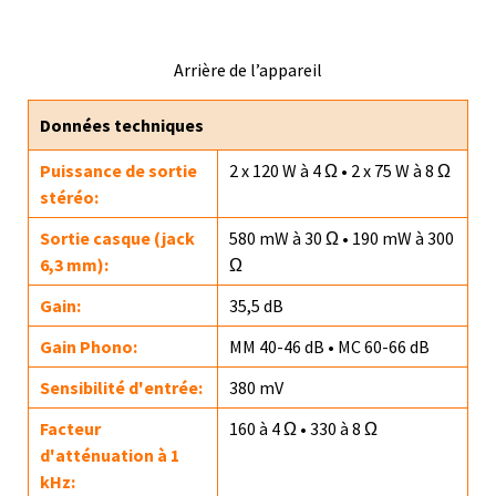
Arrière de l’appareil
Données techniques
Puissance de sortie
2 x 120 W à 4 Ω • 2 x 75 W à 8 Ω
stéréo:
Sortie casque (jack
580 mW à 30 Ω • 190 mW à 300
6,3 mm):
Ω
Gain:
35,5 dB
Gain Phono:
MM 40-46 dB • MC 60-66 dB
Sensibilité d'entrée:
380 mV
Facteur
160 à 4 Ω • 330 à 8 Ω
d'atténuation à 1
kHz: