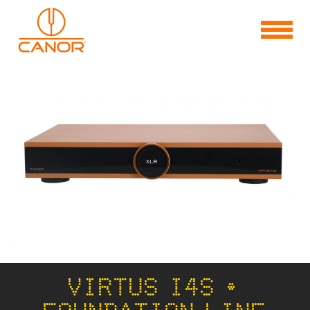
VIRTUS I4S •