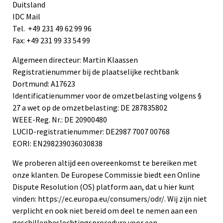
Duitsland
IDC Mail
‭Tel. +49 231 49 62 99 96
Fax: +49 231 99 33 54 99
Algemeen directeur: Martin Klaassen
Registratienummer bij de plaatselijke rechtbank
Dortmund: A17623
Identificatienummer voor de omzetbelasting volgens §
27 a wet op de omzetbelasting: DE 287835802
WEEE-Reg. Nr.: DE 20900480
LUCID-registratienummer: DE2987 7007 00768
EORI: EN298239036030838
We proberen altijd een overeenkomst te bereiken met
onze klanten. De Europese Commissie biedt een Online
Dispute Resolution (OS) platform aan, dat u hier kunt
vinden: https://ec.europa.eu/consumers/odr/. Wij zijn niet
verplicht en ook niet bereid om deel te nemen aan een
geschillenbeslechtingsprocedure voor een